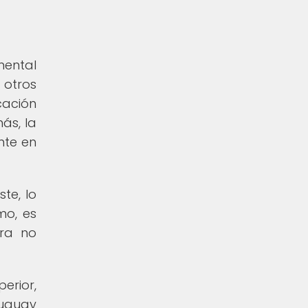
mental
 otros
cación
ás, la
nte en
te, lo
mo, es
ara no
erior,
ruguay