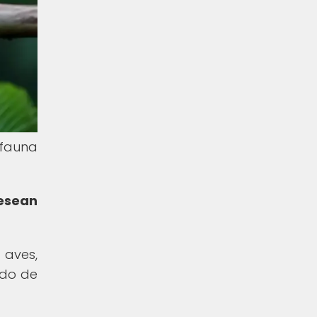
 fauna
desean
 aves,
ndo de