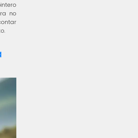
intero
ara no
contar
o.
a