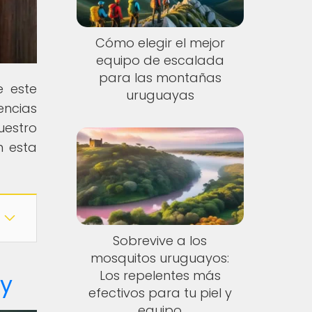
Cómo elegir el mejor
equipo de escalada
para las montañas
e este
uruguayas
encias
uestro
n esta
Sobrevive a los
mosquitos uruguayos:
Los repelentes más
ay
efectivos para tu piel y
equipo