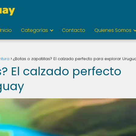
Inicio
Categorías
Contacto
Quienes Somos
ntura
¿Botas o zapatillas? El calzado perfecto para explorar Urugu
s? El calzado perfecto
guay