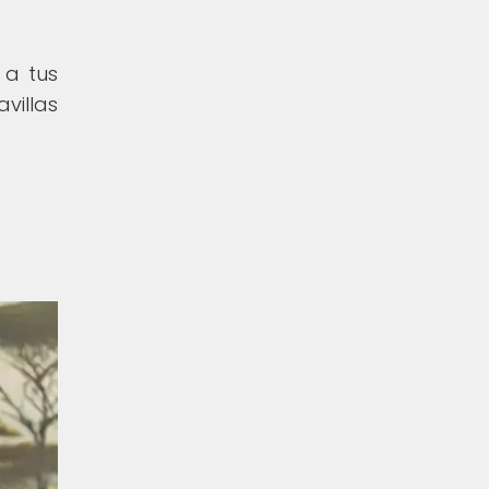
 a tus
villas