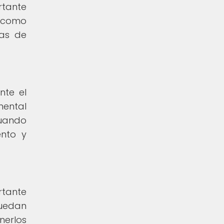
rtante
, como
tas de
nte el
mental
cuando
ento y
rtante
puedan
nerlos