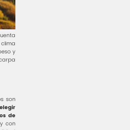
cuenta
 clima
peso y
carpa
os son
elegir
cos de
 y con