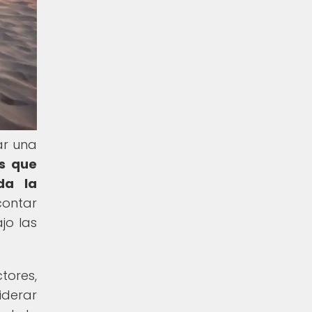
ar una
es que
da la
contar
jo las
tores,
iderar