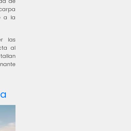
dad de
 carpa
e a la
r las
cta al
tallan
inante
pa