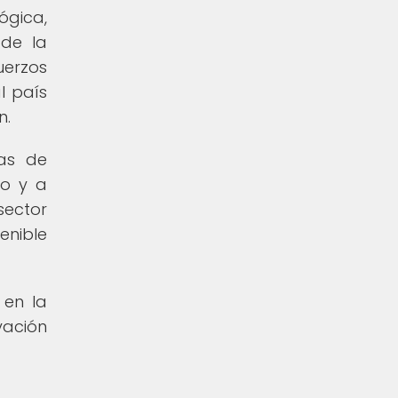
ógica,
 de la
uerzos
l país
n.
as de
no y a
sector
enible
en la
vación