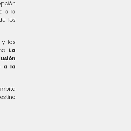
opción
o a la
de los
 y las
ana.
La
lusión
o a la
ámbito
stino