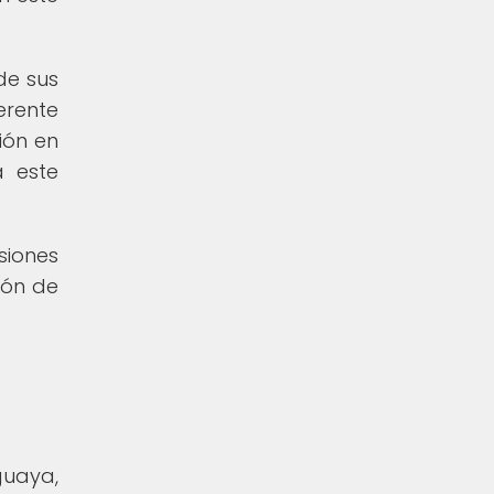
de sus
erente
ión en
a este
siones
ión de
guaya,