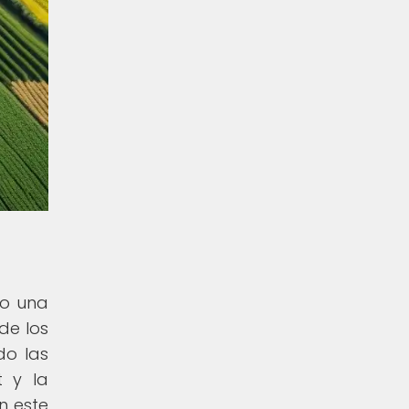
do una
de los
do las
t y la
n este