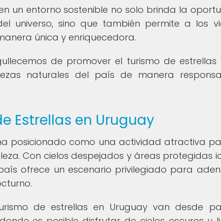
 en un entorno sostenible no solo brinda la oport
el universo, sino que también permite a los vi
manera única y enriquecedora.
gullecemos de promover el turismo de estrella
uezas naturales del país de manera respons
de Estrellas en Uruguay
 ha posicionado como una actividad atractiva pa
eza. Con cielos despejados y áreas protegidas i
país ofrece un escenario privilegiado para aden
octurno.
turismo de estrellas en Uruguay van desde p
donde es posible disfrutar de cielos oscuros y l