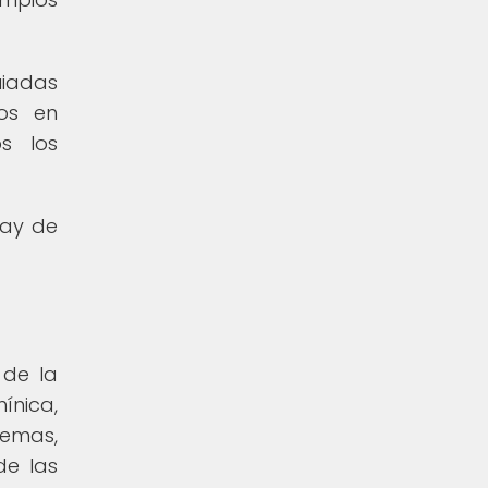
uiadas
os en
s los
uay de
 de la
ínica,
temas,
de las