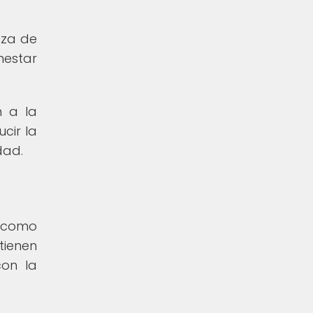
eza de
nestar
n a la
cir la
dad.
s como
tienen
con la