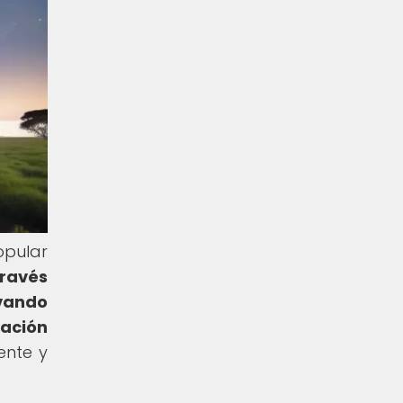
opular
través
rvando
nación
ente y