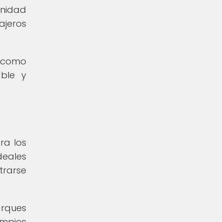
unidad
ajeros
s como
able y
ra los
deales
trarse
arques
impios