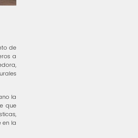
nto de
jeros a
edora,
urales
ano la
te que
ticas,
 en la