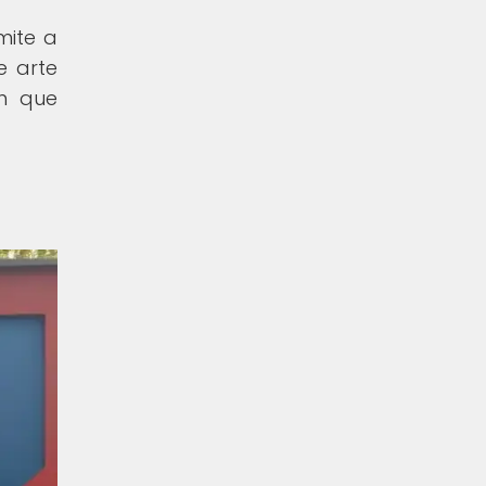
mite a
e arte
ón que