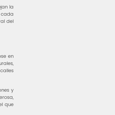
jan la
, cada
al del
ose en
rales,
 calles
ones y
erosa,
el que