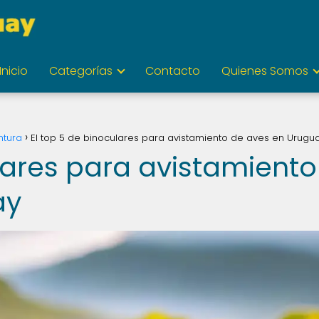
Inicio
Categorías
Contacto
Quienes Somos
ntura
El top 5 de binoculares para avistamiento de aves en Urugu
lares para avistamiento
ay