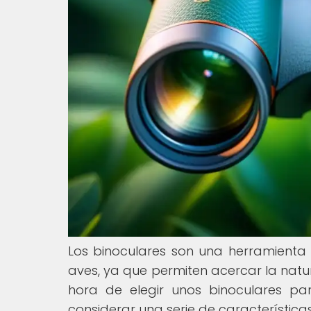
Los binoculares son una herramient
aves, ya que permiten acercar la natura
hora de elegir unos binoculares pa
considerar una serie de característic