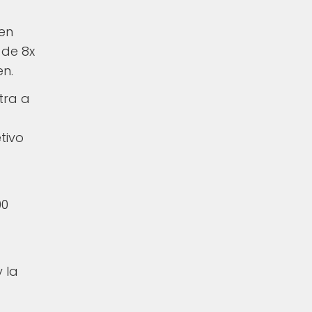
en
 de 8x
en.
tra a
tivo
00
 la