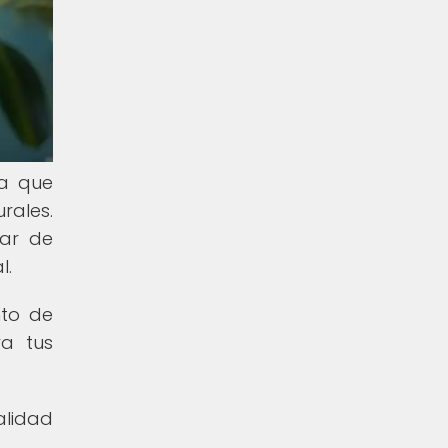
ya que
rales.
par de
l.
nto de
ra tus
alidad