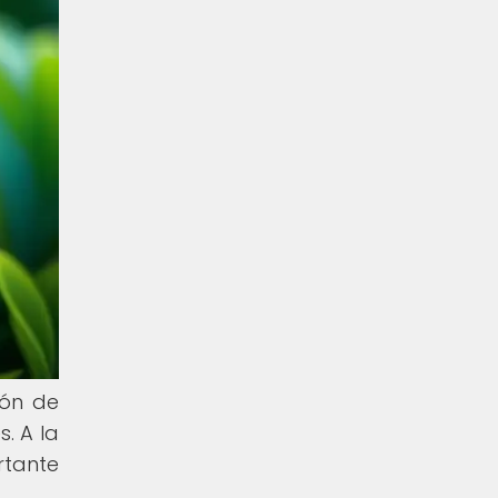
ión de
. A la
rtante