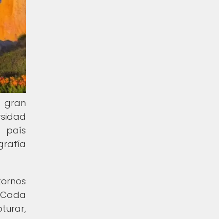
a gran
rsidad
 país
grafía
tornos
. Cada
urar,