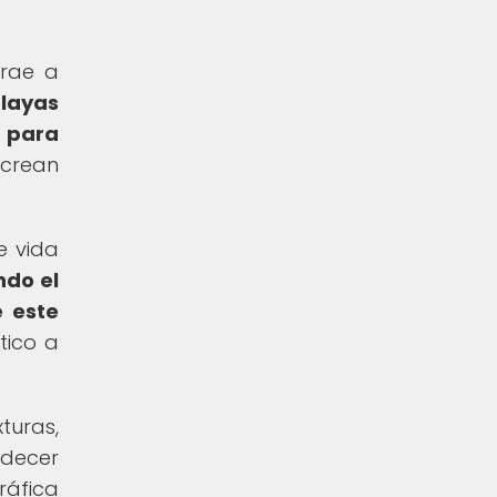
trae a
layas
a para
, crean
e vida
ndo el
e este
tico a
turas,
rdecer
ráfica