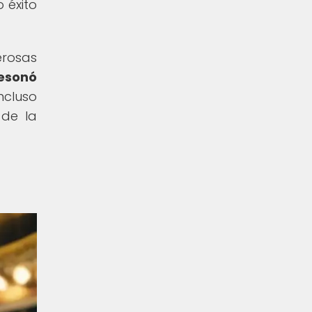
 éxito
erosas
esonó
ncluso
 de la