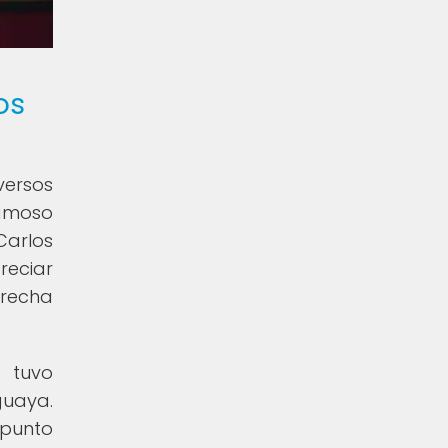
os
versos
famoso
Carlos
reciar
trecha
 tuvo
guaya.
 punto