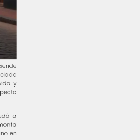
ciende
ociado
vida y
specto
mudó a
emonta
ino en