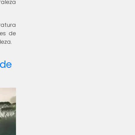
raleza
ratura
nes de
leza.
 de