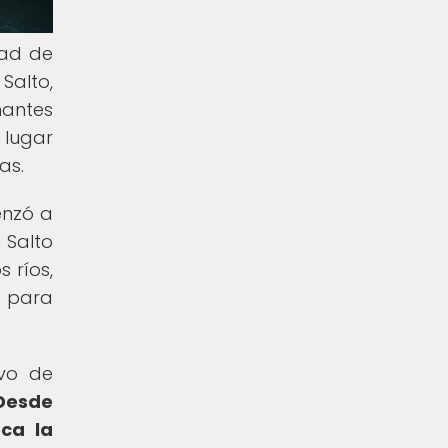
dad de
Salto,
nantes
 lugar
as.
enzó a
 Salto
 ríos,
s para
ivo de
Desde
oca la