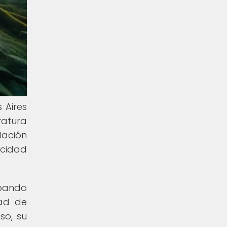
 Aires
ratura
lación
acidad
ipando
dad de
so, su