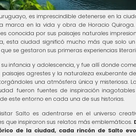
te uruguayo, es imprescindible detenerse en la ciu
a marca en la vida y obra de Horacio Quiroga. 
 es conocida por sus paisajes naturales impresio
roga, esta ciudad significó mucho más que solo un
 que se gestaron sus primeras experiencias literari
 su infancia y adolescencia, y fue allí donde com
os paisajes agrestes y la naturaleza exuberante de
torgándoles una atmósfera única y misteriosa. Los
iudad fueron fuentes de inspiración inagotable
de este entorno en cada una de sus historias.
isitar Salto es adentrarse en el universo creat
es que inspiraron sus relatos más emblemáticos.
órico de la ciudad, cada rincón de Salto ev