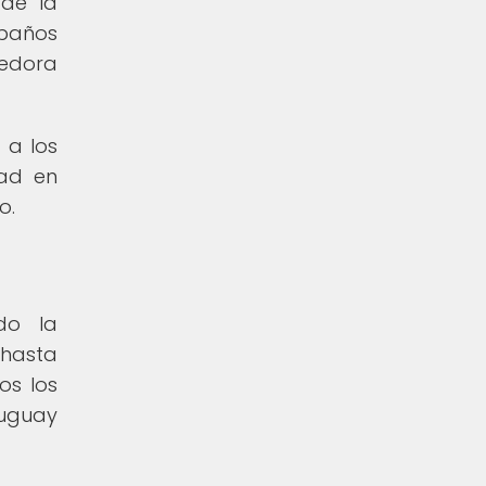
 de la
 baños
cedora
 a los
dad en
o.
do la
 hasta
os los
ruguay