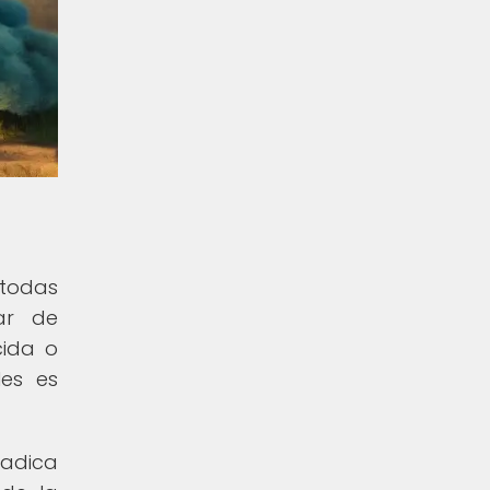
 todas
ar de
cida o
les es
radica