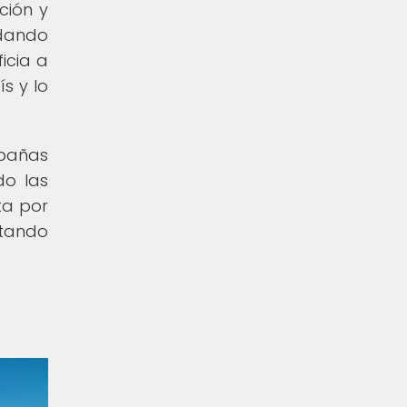
ción y
ndando
icia a
s y lo
abañas
do las
ta por
itando