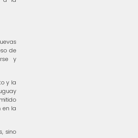
nuevas
eso de
rse y
o y la
ruguay
mitido
 en la
, sino