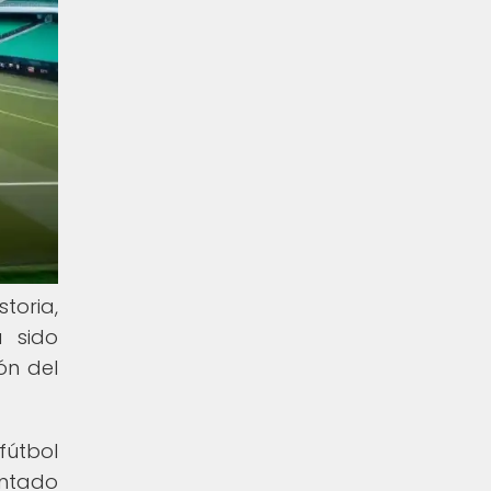
toria,
a sido
ón del
fútbol
entado