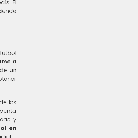
ís. El
ciende
fútbol
arse a
 de un
btener
de los
 punta
icas y
bol en
dial.