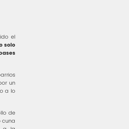
ido el
o solo
 bases
arrios
por un
o a lo
llo de
o cuna
í a la