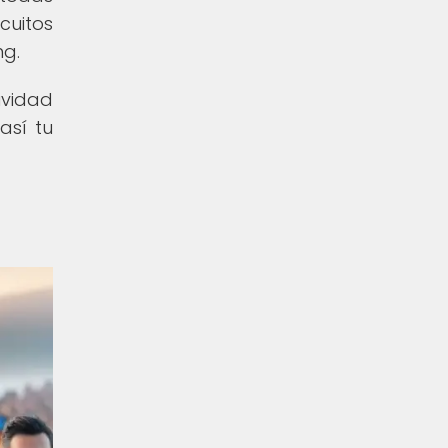
cuitos
ng.
ividad
así tu