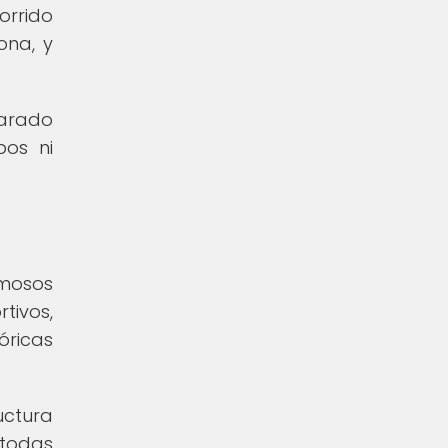
orrido
ona, y
parado
pos ni
rmosos
tivos,
óricas
uctura
 todas