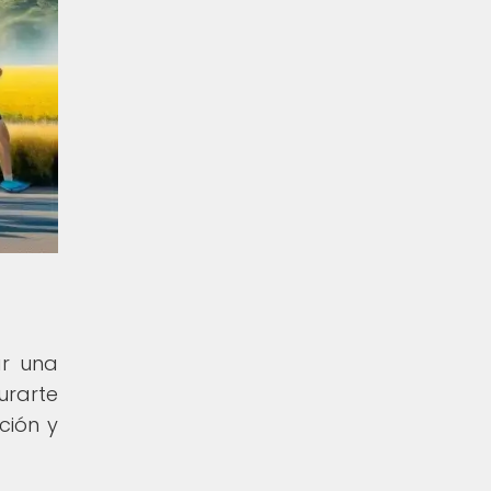
ar una
urarte
ción y