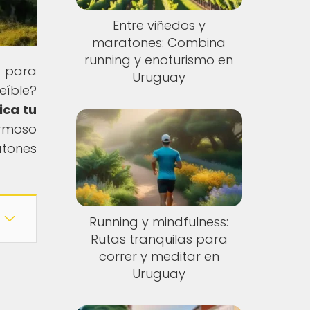
Entre viñedos y
maratones: Combina
running y enoturismo en
n para
Uruguay
eíble?
ica tu
ermoso
atones
Running y mindfulness:
Rutas tranquilas para
correr y meditar en
Uruguay