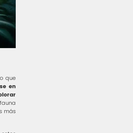
io que
se en
plorar
 fauna
os más