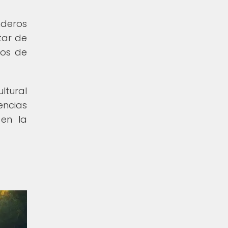
nderos
tar de
dos de
ltural
encias
 en la