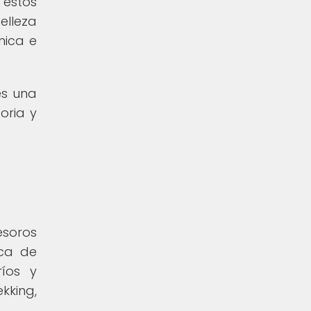
 estos
elleza
nica e
es una
oria y
esoros
sca de
ríos y
kking,