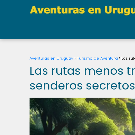
Aventuras en Uruguay
Turismo de Aventura
Las ru
Las rutas menos t
senderos secreto