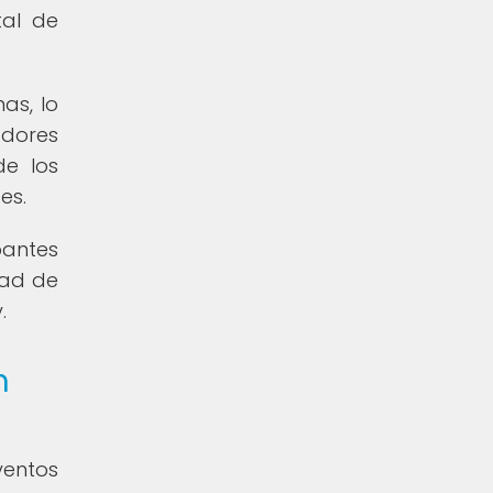
tal de
as, lo
adores
de los
es.
pantes
dad de
.
n
ventos