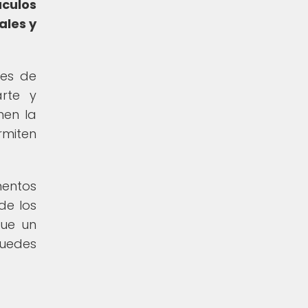
culos
ales y
nes de
arte y
nen la
rmiten
entos
de los
que un
puedes