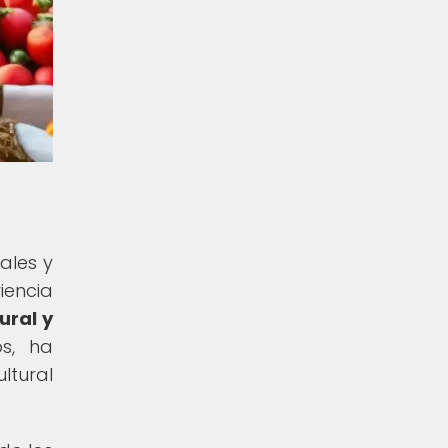
ales y
iencia
ural y
s, ha
ltural