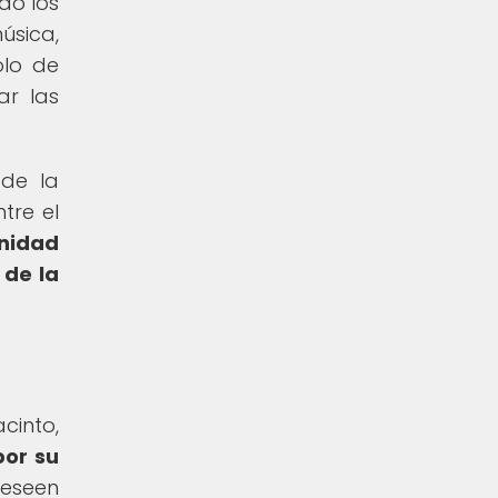
do los
úsica,
olo de
ar las
 de la
tre el
unidad
 de la
cinto,
por su
deseen