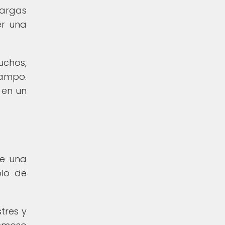
largas
er una
uchos,
campo.
 en un
ee una
olo de
tres y