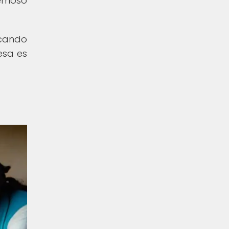
remoso
ocando
esa es