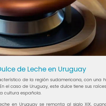
 Dulce de Leche en Uruguay
cterístico de la región sudamericana, con una hi
n el caso de Uruguay, este dulce tiene sus raíces
la cultura española.
Leche en Uruguay se remonta al siglo XIX, cuan