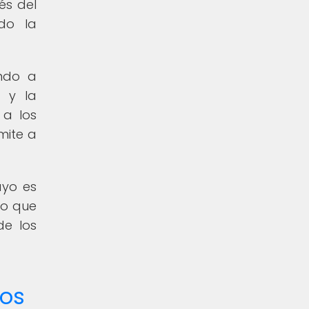
és del
ndo la
endo a
l y la
 a los
smite a
ayo es
no que
de los
nos