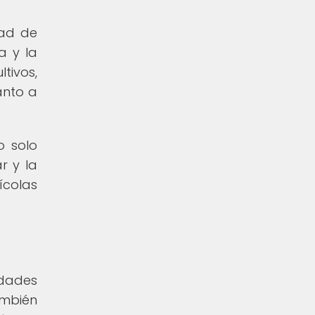
dad de
a y la
tivos,
anto a
o solo
r y la
colas
s
idades
ambién