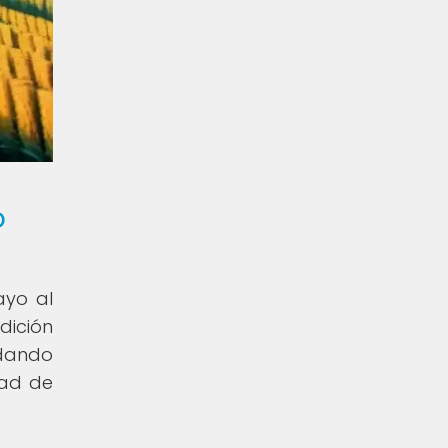
o
ayo al
dición
ndando
dad de