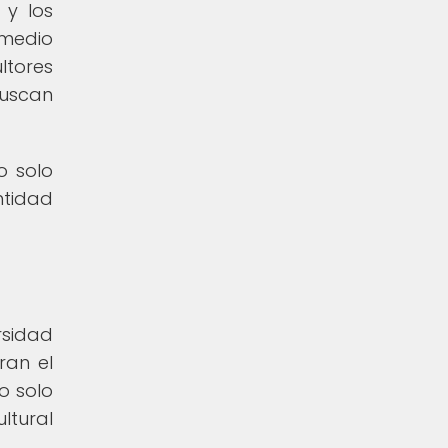
 y los
 medio
ltores
buscan
o solo
ntidad
rsidad
ran el
no solo
ltural