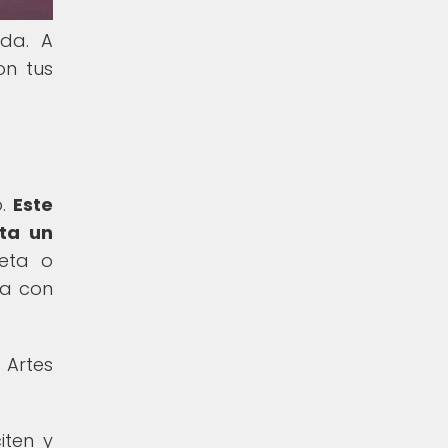
ida. A
on tus
o.
Este
sta un
neta o
ta con
 Artes
iten y