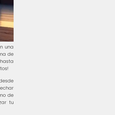
en una
ama de
 hasta
tos!
 desde
vechar
imo de
zar tu