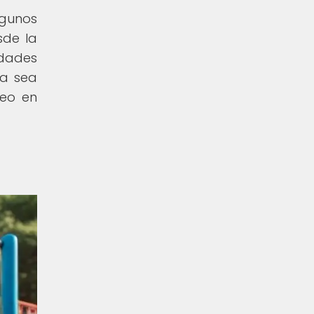
lgunos
sde la
idades
ta sea
deo en