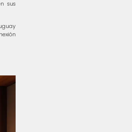
en sus
ruguay
nexión