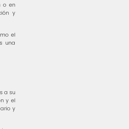
s o en
ción y
ómo el
es una
s a su
n y el
ario y