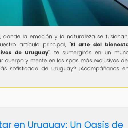
, donde la emoción y la naturaleza se fusiona
estro artículo principal, "
El arte del bienest
sivos de Uruguay
", te sumergirás en un mun
ar cuerpo y mente en los spas más exclusivos del
 más sofisticado de Uruguay? ¡Acompáñanos e
star en Uruguay: Un Oasis de