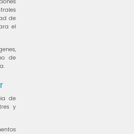
ciones
trales
dad de
ara el
genes,
no de
a.
r
cia de
tres y
mentos