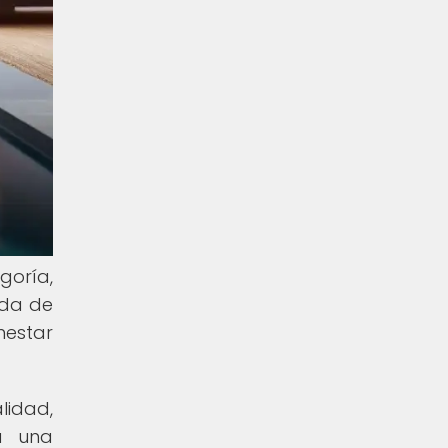
oría,
ada de
nestar
lidad,
a una