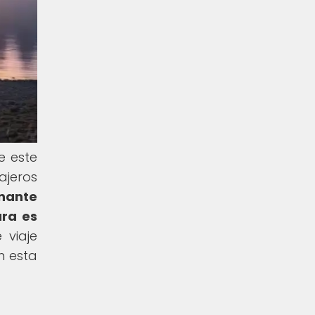
e este
ajeros
onante
ura es
viaje
n esta