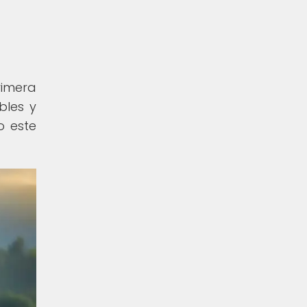
rimera
bles y
o este