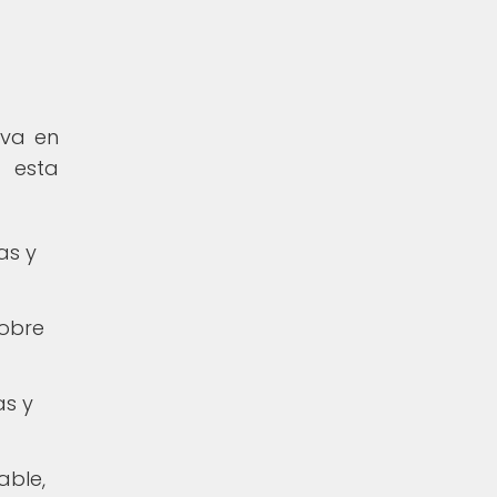
iva en
 esta
as y
sobre
as y
able,