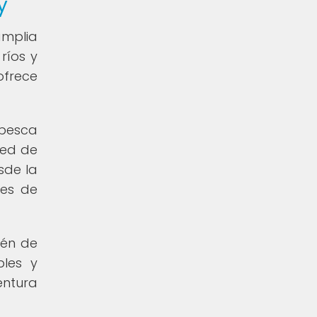
y
amplia
ríos y
ofrece
 pesca
red de
sde la
les de
ién de
bles y
entura